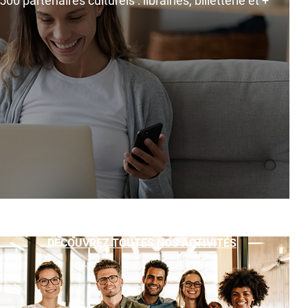
0 partenaires culturels : librairies, billetterie et +
DÉCOUVREZ TOUTES NOS ACTIVITÉS