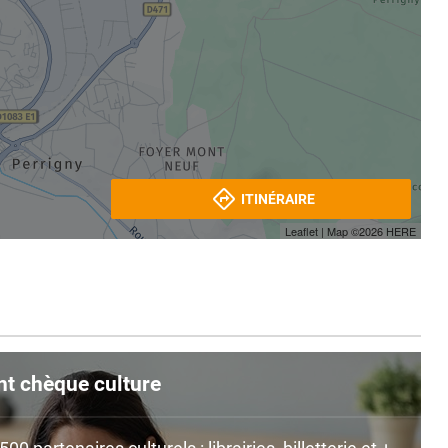
ITINÉRAIRE
Leaflet
| Map ©2026
HERE
nt chèque culture