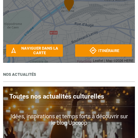
NAVIGUER DANS LA
ITINÉRAIRE
CARTE
Leaflet
| Map ©2026
HERE
NOS ACTUALITÉS
Toutes nos actualités culturelles
Idées, inspirations et temps forts à découvrir sur
le blog Upcoop