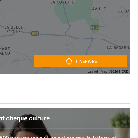
ITINÉRAIRE
Leaflet
| Map ©2026
HERE
nt chèque culture