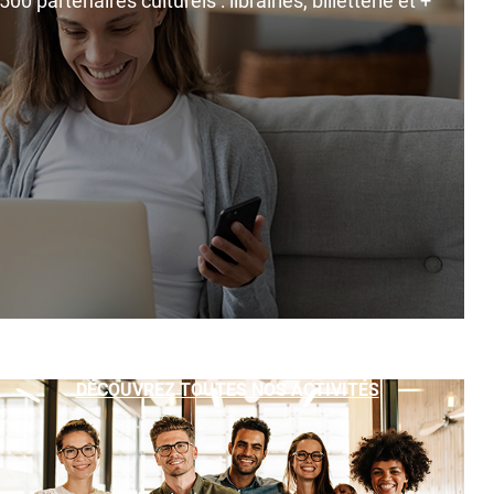
0 partenaires culturels : librairies, billetterie et +
DÉCOUVREZ TOUTES NOS ACTIVITÉS