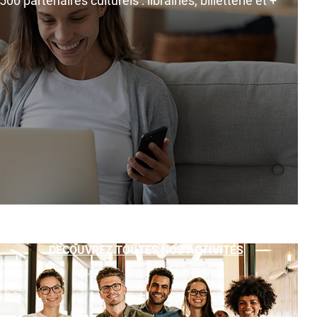
0 partenaires culturels : librairies, billetterie et +
DÉCOUVREZ TOUTES NOS ACTIVITÉS