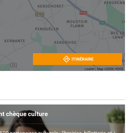
ITINÉRAIRE
Leaflet
| Map ©2026
HERE
nt chèque culture