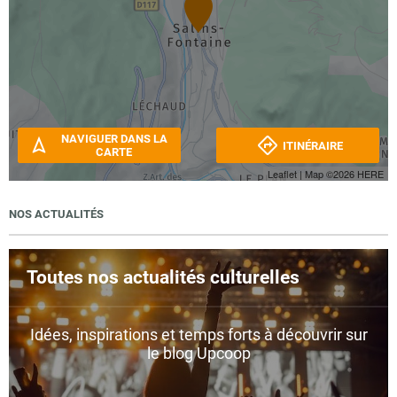
NAVIGUER DANS LA
ITINÉRAIRE
CARTE
Leaflet
| Map ©2026
HERE
NOS ACTUALITÉS
Toutes nos actualités culturelles
Idées, inspirations et temps forts à découvrir sur
le blog Upcoop