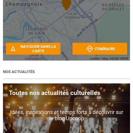
NAVIGUER DANS LA
ITINÉRAIRE
CARTE
Leaflet
| Map ©2026
HERE
NOS ACTUALITÉS
Toutes nos actualités culturelles
Idées, inspirations et temps forts à découvrir sur
le blog Upcoop