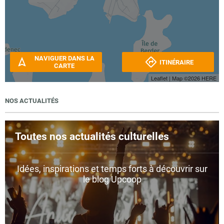
NAVIGUER DANS LA
ITINÉRAIRE
CARTE
Leaflet
| Map ©2026
HERE
NOS ACTUALITÉS
Toutes nos actualités culturelles
Idées, inspirations et temps forts à découvrir sur
le blog Upcoop