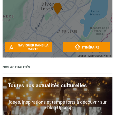
NAVIGUER DANS LA
ITINÉRAIRE
CARTE
Leaflet
| Map ©2026
HERE
NOS ACTUALITÉS
Toutes nos actualités culturelles
Idées, inspirations et temps forts à découvrir sur
le blog Upcoop