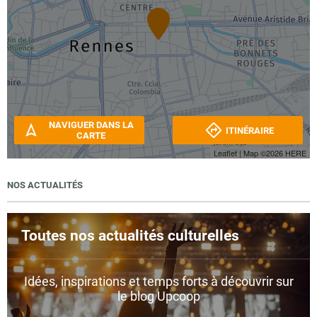
NAVIGUER DANS LA
ITINÉRAIRE
CARTE
Leaflet
| Map ©2026
HERE
NOS ACTUALITÉS
Toutes nos actualités culturelles
Idées, inspirations et temps forts à découvrir sur
le blog Upcoop