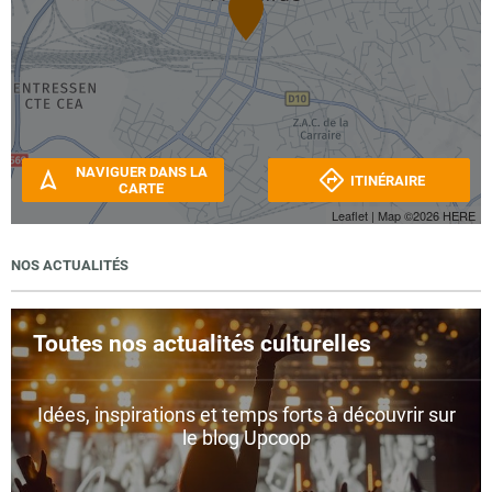
NAVIGUER DANS LA
ITINÉRAIRE
CARTE
Leaflet
| Map ©2026
HERE
NOS ACTUALITÉS
Toutes nos actualités culturelles
Idées, inspirations et temps forts à découvrir sur
le blog Upcoop