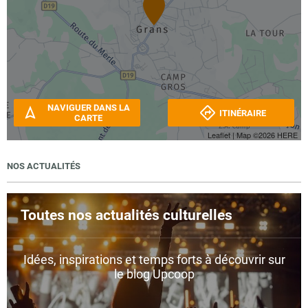
NAVIGUER DANS LA
ITINÉRAIRE
CARTE
Leaflet
| Map ©2026
HERE
NOS ACTUALITÉS
Toutes nos actualités culturelles
Idées, inspirations et temps forts à découvrir sur
le blog Upcoop