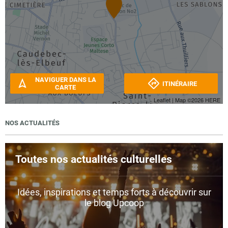
NAVIGUER DANS LA
ITINÉRAIRE
CARTE
Leaflet
| Map ©2026
HERE
NOS ACTUALITÉS
Toutes nos actualités culturelles
Idées, inspirations et temps forts à découvrir sur
le blog Upcoop