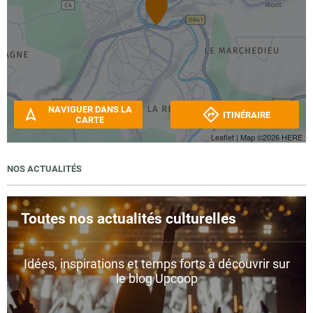
NAVIGUER DANS LA
ITINÉRAIRE
CARTE
Leaflet
| Map ©2026
HERE
NOS ACTUALITÉS
Toutes nos actualités culturelles
Idées, inspirations et temps forts à découvrir sur
le blog Upcoop