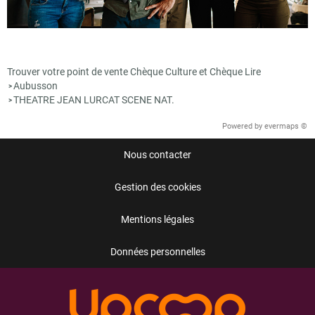
Trouver votre point de vente Chèque Culture et Chèque Lire
Aubusson
>
THEATRE JEAN LURCAT SCENE NAT.
>
Powered by
evermaps ©
Nous contacter
Gestion des cookies
Mentions légales
Données personnelles