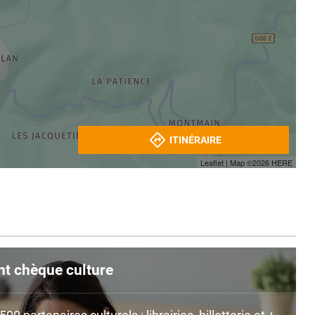
ITINÉRAIRE
Leaflet
| Map ©2026
HERE
nt chèque culture