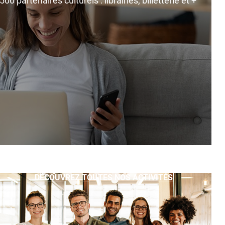
0 partenaires culturels : librairies, billetterie et +
DÉCOUVREZ TOUTES NOS ACTIVITÉS