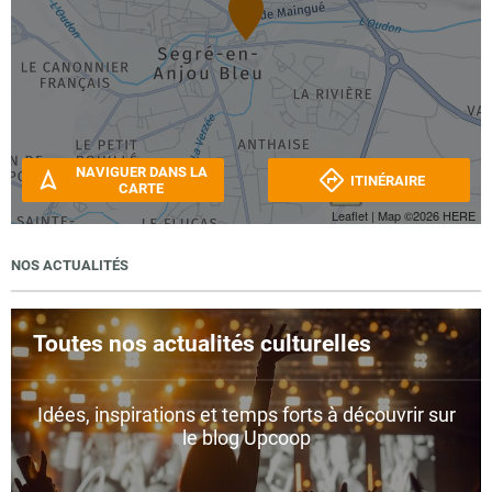
NAVIGUER DANS LA
ITINÉRAIRE
CARTE
Leaflet
| Map ©2026
HERE
NOS ACTUALITÉS
Toutes nos actualités culturelles
Idées, inspirations et temps forts à découvrir sur
le blog Upcoop