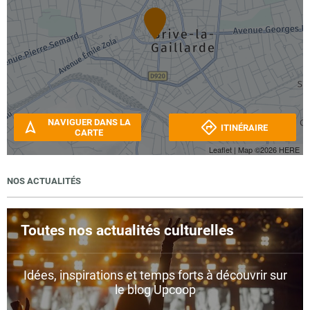
NAVIGUER DANS LA
ITINÉRAIRE
CARTE
Leaflet
| Map ©2026
HERE
NOS ACTUALITÉS
Toutes nos actualités culturelles
Idées, inspirations et temps forts à découvrir sur
le blog Upcoop