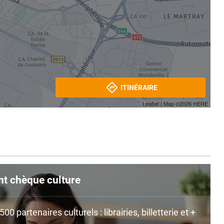
ITINÉRAIRE
Leaflet
| Map ©2026
HERE
nt chèque culture
0 partenaires culturels : librairies, billetterie et +