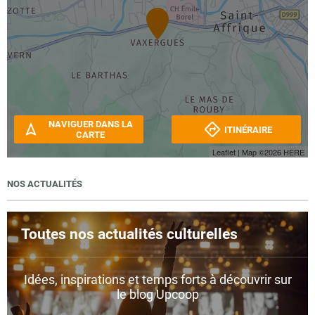
NAVIGUER DANS LA
ITINÉRAIRE
CARTE
Leaflet
| Map ©2026
HERE
NOS ACTUALITÉS
Toutes nos actualités culturelles
Idées, inspirations et temps forts à découvrir sur
le blog Upcoop