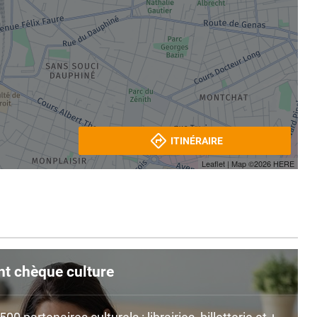
ITINÉRAIRE
Leaflet
| Map ©2026
HERE
nt chèque culture