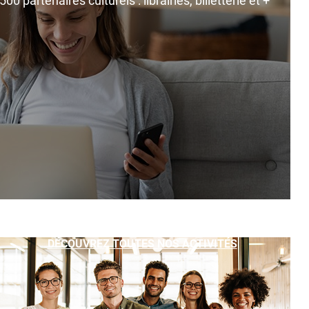
0 partenaires culturels : librairies, billetterie et +
DÉCOUVREZ TOUTES NOS ACTIVITÉS