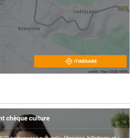
ITINÉRAIRE
Leaflet
| Map ©2026
HERE
nt chèque culture