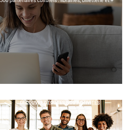
0 partenaires culturels : librairies, billetterie et +
DÉCOUVREZ TOUTES NOS ACTIVITÉS