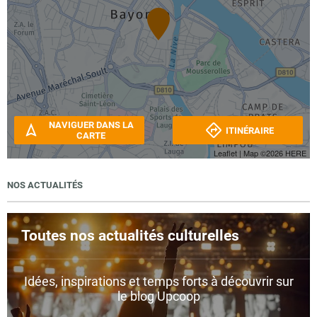
NAVIGUER DANS LA
ITINÉRAIRE
CARTE
Leaflet
| Map ©2026
HERE
NOS ACTUALITÉS
Toutes nos actualités culturelles
Idées, inspirations et temps forts à découvrir sur
le blog Upcoop