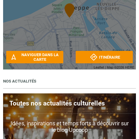
NAVIGUER DANS LA
ITINÉRAIRE
CARTE
Leaflet
| Map ©2026
HERE
NOS ACTUALITÉS
Toutes nos actualités culturelles
Idées, inspirations et temps forts à découvrir sur
le blog Upcoop