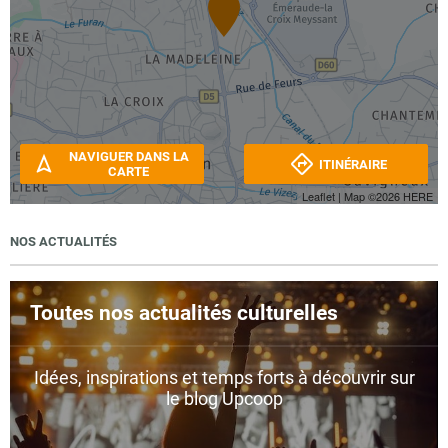
NAVIGUER DANS LA
ITINÉRAIRE
CARTE
Leaflet
| Map ©2026
HERE
NOS ACTUALITÉS
Toutes nos actualités culturelles
Idées, inspirations et temps forts à découvrir sur
le blog Upcoop