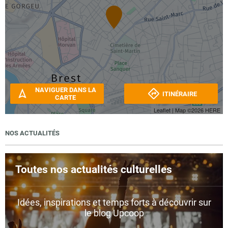
NAVIGUER DANS LA
ITINÉRAIRE
CARTE
Leaflet
| Map ©2026
HERE
NOS ACTUALITÉS
Toutes nos actualités culturelles
Idées, inspirations et temps forts à découvrir sur
le blog Upcoop