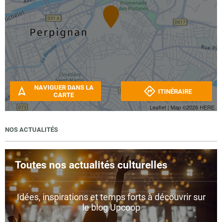
NAVIGUER DANS LA
ITINÉRAIRE
CARTE
Leaflet
| Map ©2026
HERE
NOS ACTUALITÉS
Toutes nos actualités culturelles
Idées, inspirations et temps forts à découvrir sur
le blog Upcoop