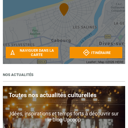
NAVIGUER DANS LA
ITINÉRAIRE
CARTE
Leaflet
| Map ©2026
HERE
NOS ACTUALITÉS
Toutes nos actualités culturelles
Idées, inspirations et temps forts à découvrir sur
le blog Upcoop