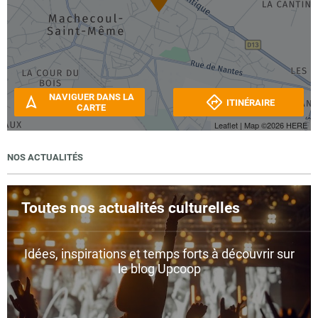
NAVIGUER DANS LA
ITINÉRAIRE
CARTE
Leaflet
| Map ©2026
HERE
NOS ACTUALITÉS
Toutes nos actualités culturelles
Idées, inspirations et temps forts à découvrir sur
le blog Upcoop