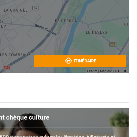
ITINÉRAIRE
Leaflet
| Map ©2026
HERE
nt chèque culture