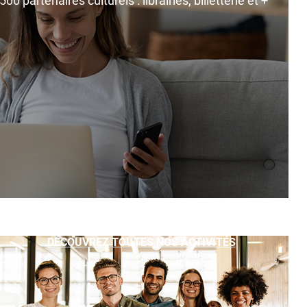
0 partenaires culturels : librairies, billetterie et +
DÉCOUVREZ TOUTES NOS ACTIVITÉS