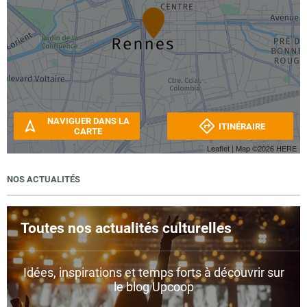
NAVIGUER DANS LA
ITINÉRAIRE
CARTE
Leaflet
| Map ©2026
HERE
NOS ACTUALITÉS
Toutes nos actualités culturelles
Idées, inspirations et temps forts à découvrir sur
le blog Upcoop