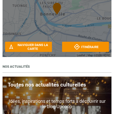
NAVIGUER DANS LA
ITINÉRAIRE
CARTE
Leaflet
| Map ©2026
HERE
NOS ACTUALITÉS
Toutes nos actualités culturelles
Idées, inspirations et temps forts à découvrir sur
le blog Upcoop