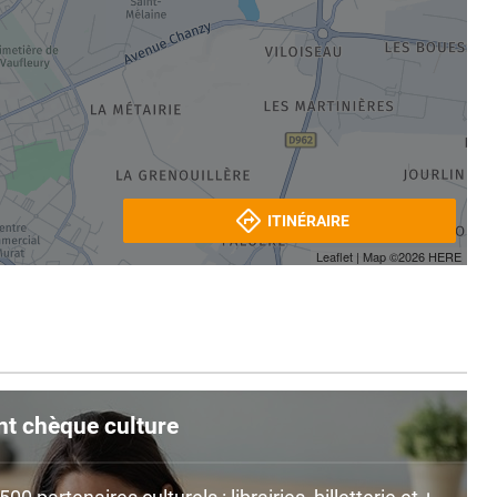
ITINÉRAIRE
Leaflet
| Map ©2026
HERE
nt chèque culture