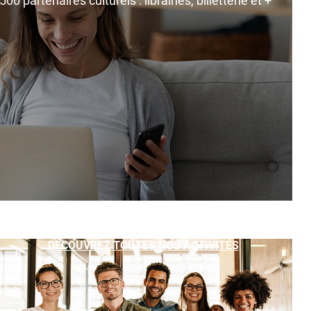
0 partenaires culturels : librairies, billetterie et +
DÉCOUVREZ TOUTES NOS ACTIVITÉS