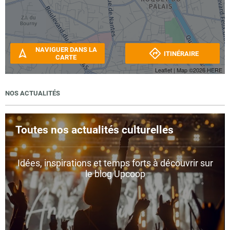
NAVIGUER DANS LA
ITINÉRAIRE
CARTE
Leaflet
| Map ©2026
HERE
NOS ACTUALITÉS
Toutes nos actualités culturelles
Idées, inspirations et temps forts à découvrir sur
le blog Upcoop