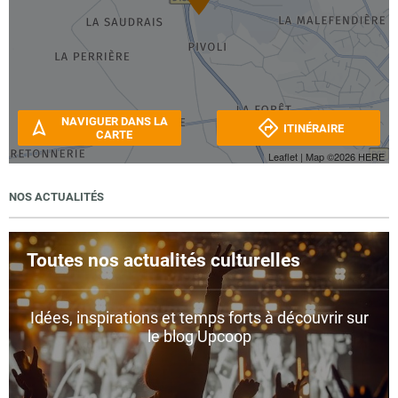
NAVIGUER DANS LA
ITINÉRAIRE
CARTE
Leaflet
| Map ©2026
HERE
NOS ACTUALITÉS
Toutes nos actualités culturelles
Idées, inspirations et temps forts à découvrir sur
le blog Upcoop