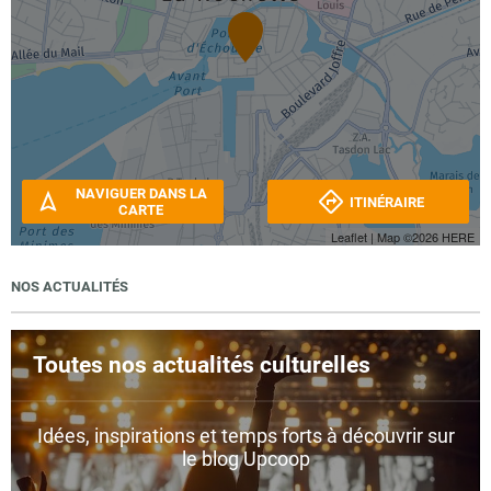
NAVIGUER DANS LA
ITINÉRAIRE
CARTE
Leaflet
| Map ©2026
HERE
NOS ACTUALITÉS
Toutes nos actualités culturelles
Idées, inspirations et temps forts à découvrir sur
le blog Upcoop