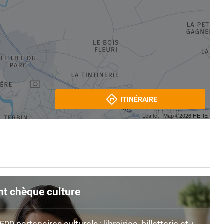
ITINÉRAIRE
Leaflet
| Map ©2026
HERE
nt chèque culture