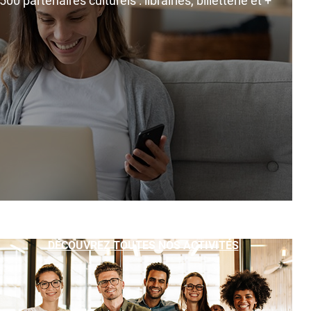
0 partenaires culturels : librairies, billetterie et +
DÉCOUVREZ TOUTES NOS ACTIVITÉS