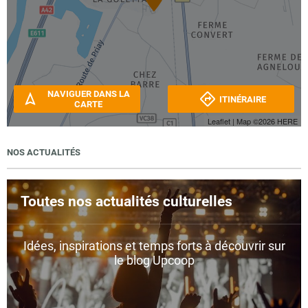
NAVIGUER DANS LA
ITINÉRAIRE
CARTE
Leaflet
| Map ©2026
HERE
NOS ACTUALITÉS
Toutes nos actualités culturelles
Idées, inspirations et temps forts à découvrir sur
le blog Upcoop