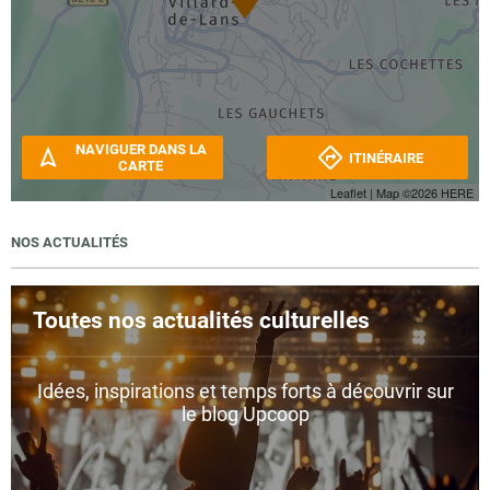
NAVIGUER DANS LA
ITINÉRAIRE
CARTE
Leaflet
| Map ©2026
HERE
NOS ACTUALITÉS
Toutes nos actualités culturelles
Idées, inspirations et temps forts à découvrir sur
le blog Upcoop