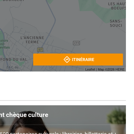
ITINÉRAIRE
Leaflet
| Map ©2026
HERE
nt chèque culture