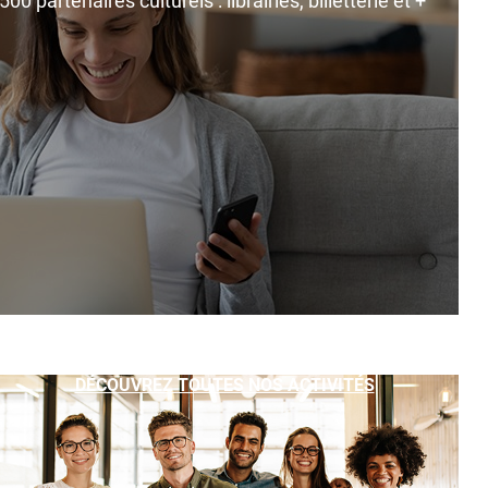
0 partenaires culturels : librairies, billetterie et +
DÉCOUVREZ TOUTES NOS ACTIVITÉS