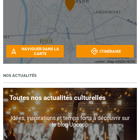
NAVIGUER DANS LA
ITINÉRAIRE
CARTE
Leaflet
| Map ©2026
HERE
NOS ACTUALITÉS
Toutes nos actualités culturelles
Idées, inspirations et temps forts à découvrir sur
le blog Upcoop