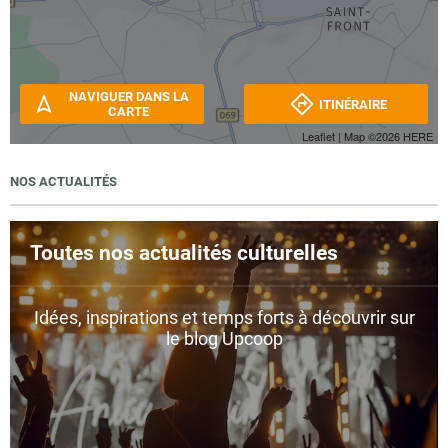
NAVIGUER DANS LA
ITINÉRAIRE
CARTE
Leaflet
| Map ©2026
HERE
NOS ACTUALITÉS
Toutes nos actualités culturelles
Idées, inspirations et temps forts à découvrir sur
le blog Upcoop