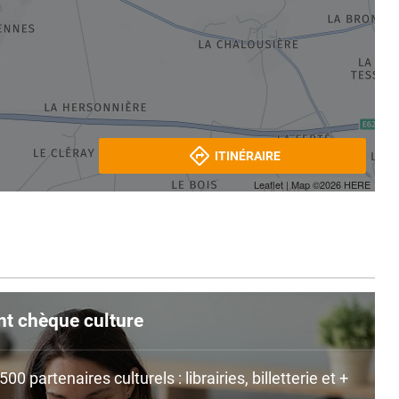
ITINÉRAIRE
Leaflet
| Map ©2026
HERE
nt chèque culture
0 partenaires culturels : librairies, billetterie et +