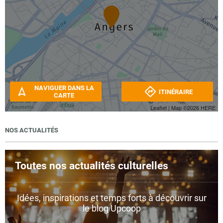
NAVIGUER DANS LA
ITINÉRAIRE
CARTE
Leaflet
| Map ©2026
HERE
NOS ACTUALITÉS
Toutes nos actualités culturelles
Idées, inspirations et temps forts à découvrir sur
le blog Upcoop