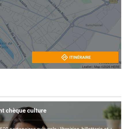
ITINÉRAIRE
Leaflet
| Map ©2026
HERE
nt chèque culture