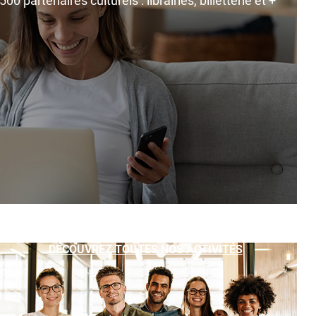
0 partenaires culturels : librairies, billetterie et +
DÉCOUVREZ TOUTES NOS ACTIVITÉS