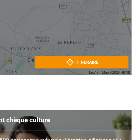
ITINÉRAIRE
Leaflet
| Map ©2026
HERE
nt chèque culture