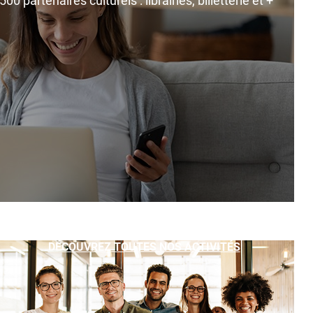
0 partenaires culturels : librairies, billetterie et +
DÉCOUVREZ TOUTES NOS ACTIVITÉS