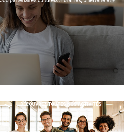
0 partenaires culturels : librairies, billetterie et +
DÉCOUVREZ TOUTES NOS ACTIVITÉS