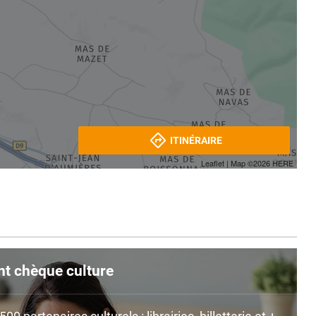
ITINÉRAIRE
Leaflet
| Map ©2026
HERE
nt chèque culture