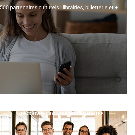
0 partenaires culturels : librairies, billetterie et +
DÉCOUVREZ TOUTES NOS ACTIVITÉS