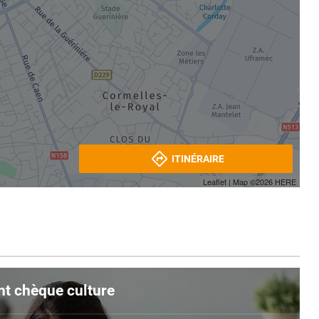
ITINÉRAIRE
Leaflet
| Map ©2026
HERE
nt chèque culture