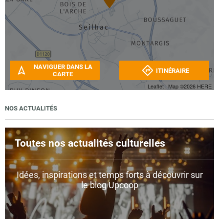
NAVIGUER DANS LA
ITINÉRAIRE
CARTE
Leaflet
| Map ©2026
HERE
NOS ACTUALITÉS
Toutes nos actualités culturelles
Idées, inspirations et temps forts à découvrir sur
le blog Upcoop