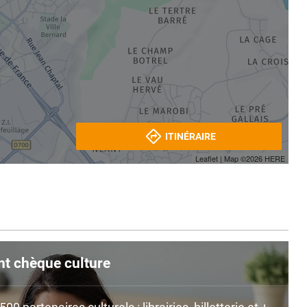
ITINÉRAIRE
Leaflet
| Map ©2026
HERE
nt chèque culture