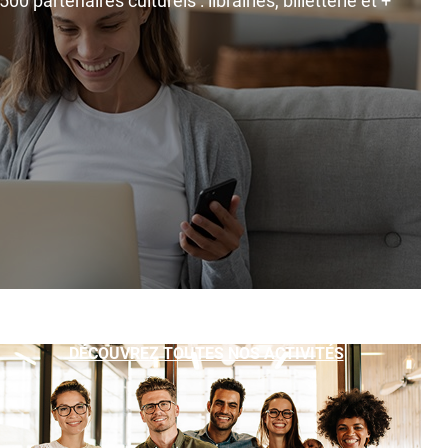
0 partenaires culturels : librairies, billetterie et +
DÉCOUVREZ TOUTES NOS ACTIVITÉS