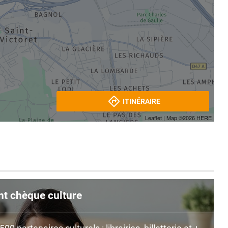
ITINÉRAIRE
Leaflet
| Map ©2026
HERE
nt chèque culture