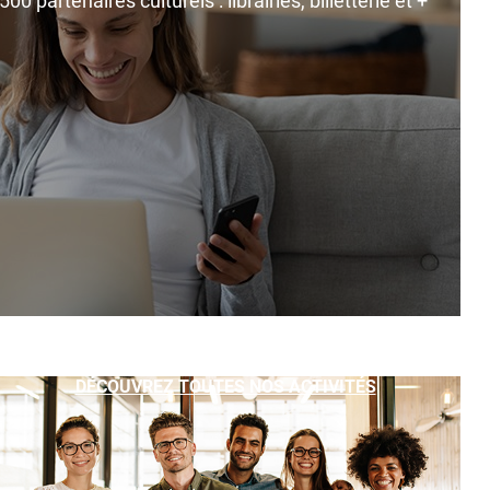
0 partenaires culturels : librairies, billetterie et +
DÉCOUVREZ TOUTES NOS ACTIVITÉS