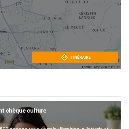
ITINÉRAIRE
Leaflet
| Map ©2026
HERE
nt chèque culture