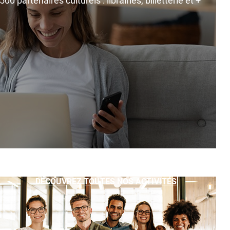
0 partenaires culturels : librairies, billetterie et +
DÉCOUVREZ TOUTES NOS ACTIVITÉS